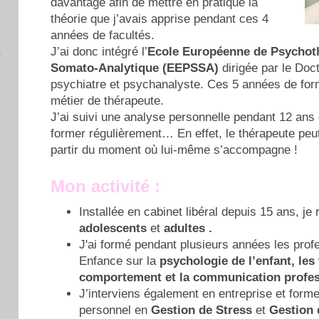
davantage afin de mettre en pratique la
théorie que j’avais apprise pendant ces 4
années de facultés.
J’ai donc intégré l’
Ecole Européenne de Psychoth
Somato-Analytique (EEPSSA)
dirigée par le Doc
psychiatre et psychanalyste. Ces 5 années de form
métier de thérapeute.
J’ai suivi une analyse personnelle pendant 12 ans 
former régulièrement… En effet, le thérapeute peu
partir du moment où lui-même s’accompagne !
Mon activité :
Installée en cabinet libéral depuis 15 ans, je
adolescents
et
adultes .
J'ai formé pendant plusieurs années les profe
Enfance sur la
psychologie de l’enfant, les
comportement et la communication profes
J’interviens également en entreprise et forme
personnel en
Gestion de Stress
et
Gestion 