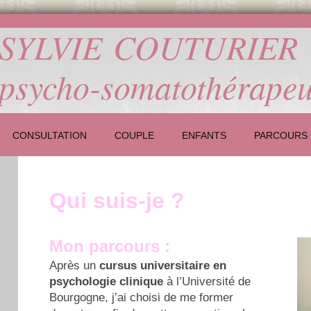
SYLVIE COUTURIER
psycho-somatothérapeu
CONSULTATION
COUPLE
ENFANTS
PARCOURS
Qui suis-je ?
Mon parcours :
Après un
cursus universitaire en
psychologie clinique
à l’Université de
Bourgogne, j’ai choisi de me former