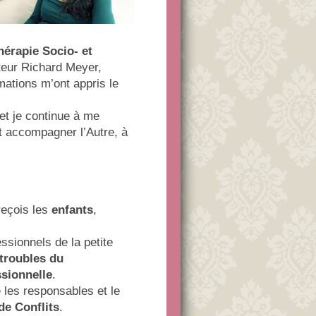
érapie Socio- et
teur Richard Meyer,
ations m’ont appris le
et je continue à me
t accompagner l’Autre, à
 reçois les
enfants
,
ssionnels de la petite
 troubles du
sionnelle
.
 les responsables et le
de Conflits
.