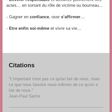
actes… en sortant du rôle de victime ou bourreau...
- Gagner en
confiance
, oser
s’affirmer
…
-
Etre enfin soi-même
et vivre sa vie…
Citations
"L'important n'est pas ce qu'on fait de nous, mais
ce que nous faisons nous-mêmes de ce qu'on a
fait de nous."
Jean-Paul Sartre